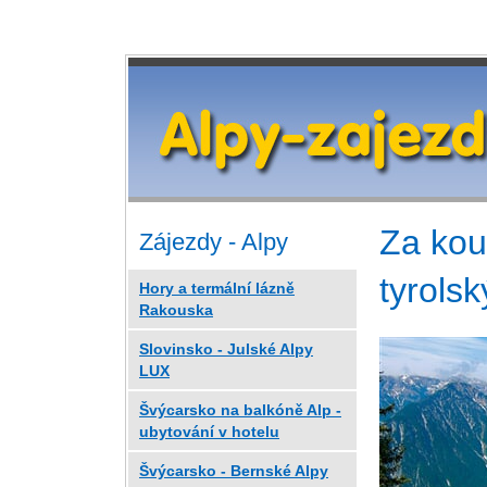
Za kou
Zájezdy - Alpy
tyrolsk
Hory a termální lázně
Rakouska
Slovinsko - Julské Alpy
LUX
Švýcarsko na balkóně Alp -
ubytování v hotelu
Švýcarsko - Bernské Alpy