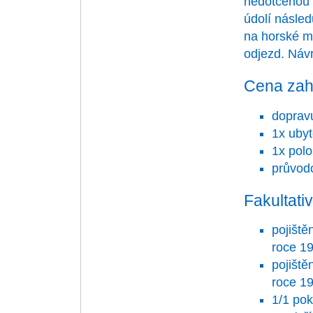
nedotčenou 
údolí násled
na horské m
odjezd. Návr
Cena zah
doprav
1x ubyt
1x polo
průvod
Fakultati
pojiště
roce 19
pojiště
roce 19
1/1 pok