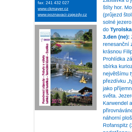
Zastávka u 
fax: 241 432 027
štíty hor.
www.ckmayer.cz
(průjezd št
www.poznavaci-zajezdy.cz
solné jezero
do
Tyrolska
3.den (ne):
renesanční 
krásnou Fili
Prohlídka z
sbírka kurio
největšímu 
přezdívku „t
jako příjemn
světa. Jezer
Karwendel a
přirovnáváno
náhorní plo
Rofanspitz 