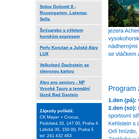
Srdce Dolomit II -
Rosengarten, Latemar,
Sella
jezera Achen
Švýcarsko s výletem
horským expresem
vysokohorské
nádhernými 
Perly Korutan a Julské Alpy
se vláčkem 
LUX
Velkolepý Dachstein se
slevovou kartou
Alpy pro seniory - NP
Program 
Vysoké Taury a termální
lázně Bad Gastein
1.den (pá):
2.den (so):
Zájezdy pořádá:
sportovní st
CK Mayer + Crocus,
Kehlstein s
Podolská 33, 147 00, Praha 4
Lidická 35, 150 00, Praha 5
Orlí hnízdo,
tel: 241 432 483