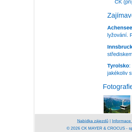
CK (pří
Zajímav
Achense
lyžování. P
Innsbruc
střediskem
Tyrolsko
:
jakékoliv s
Fotografi
Nabídka zájezdů
|
Informace
© 2026 CK MAYER & CROCUS - speci