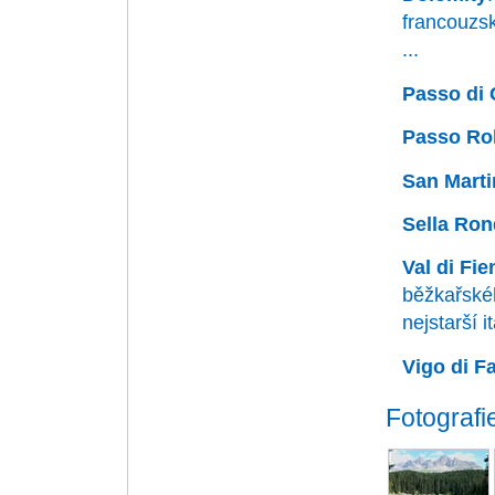
francouzs
...
Passo di 
Passo Rol
San Marti
Sella Ro
Val di Fi
běžkařské
nejstarší it
Vigo di F
Fotografi