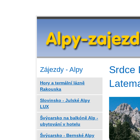
Srdce 
Zájezdy - Alpy
Latema
Hory a termální lázně
Rakouska
Slovinsko - Julské Alpy
LUX
Švýcarsko na balkóně Alp -
ubytování v hotelu
Švýcarsko - Bernské Alpy