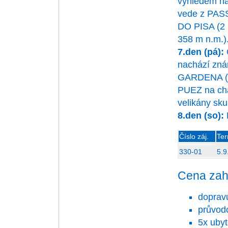
výhledem n
vede z PAS
DO PISA (2 
358 m n.m.)
7.den (pá):
nachází zná
GARDENA (2
PUEZ na chat
velikány sk
8.den (so):
Číslo záj.
Ter
330-01
5.9
Cena zah
doprav
průvod
5x ubyt