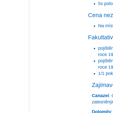
5x polo
Cena nez
Na míst
Fakultati
pojiště
roce 19
pojiště
roce 19
1/1 pok
Zajímav
Canazei
: 
zalesněným
Dolomity