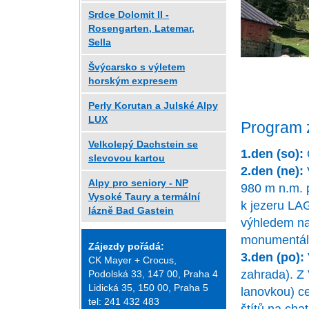
Srdce Dolomit II -
Rosengarten, Latemar,
Sella
Švýcarsko s výletem
horským expresem
Perly Korutan a Julské Alpy
LUX
Program 
Velkolepý Dachstein se
1.den (so):
slevovou kartou
2.den (ne):
Alpy pro seniory - NP
980 m n.m. 
Vysoké Taury a termální
k jezeru LA
lázně Bad Gastein
výhledem 
monumentál
Zájezdy pořádá:
3.den (po):
CK Mayer + Crocus,
zahrada). Z
Podolská 33, 147 00, Praha 4
Lidická 35, 150 00, Praha 5
lanovkou) c
tel: 241 432 483