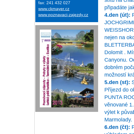
štítů na ch
fax: 241 432 027
připadáte ja
www.ckmayer.cz
4.den (út):
P
www.poznavaci-zajezdy.cz
JOCHGRIMM (
WEISSHORN (
nejen na oko
BLETTERBACH
Dolomit . Mí
Canyonu. Od
dobrém poča
možností kr
5.den (st):
S
Příjezd do 
PUNTA ROCC
věnované 1
výlet k pův
Marmolady.
6.den (čt):
P