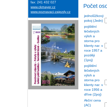
fax: 241 432 027
Počet os
www.ckmayer.cz
www.poznavaci-zajezdy.cz
jednolůžkový
pokoj (Jedn)
pojištění
léčebných
výloh a
storna pro
klienty nar. v
roce 1957 a
později
(1poj)
pojištění
léčebných
výloh a
storna pro
klienty nar. v
roce 1956 a
dříve (2poj)
Akční cena
(AC)