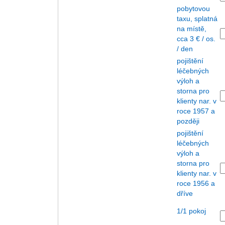
pobytovou
taxu, splatná
na místě,
cca 3 € / os.
/ den
pojištění
léčebných
výloh a
storna pro
klienty nar. v
roce 1957 a
později
pojištění
léčebných
výloh a
storna pro
klienty nar. v
roce 1956 a
dříve
1/1 pokoj