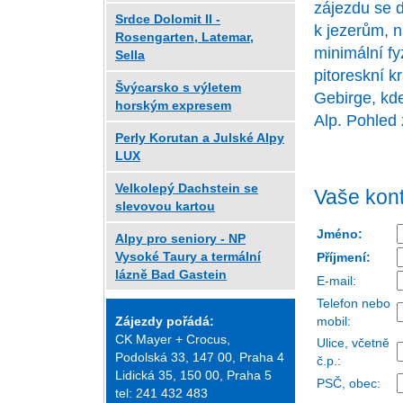
zájezdu se d
Srdce Dolomit II -
k jezerům, n
Rosengarten, Latemar,
minimální f
Sella
pitoreskní k
Švýcarsko s výletem
Gebirge, kd
horským expresem
Alp. Pohled 
Perly Korutan a Julské Alpy
LUX
Velkolepý Dachstein se
Vaše kont
slevovou kartou
Jméno:
Alpy pro seniory - NP
Vysoké Taury a termální
Příjmení:
lázně Bad Gastein
E-mail:
Telefon nebo
mobil:
Zájezdy pořádá:
CK Mayer + Crocus,
Ulice, včetně
Podolská 33, 147 00, Praha 4
č.p.:
Lidická 35, 150 00, Praha 5
PSČ, obec:
tel: 241 432 483