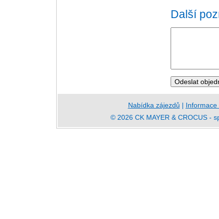
Další po
Nabídka zájezdů
|
Informace
© 2026 CK MAYER & CROCUS - speci