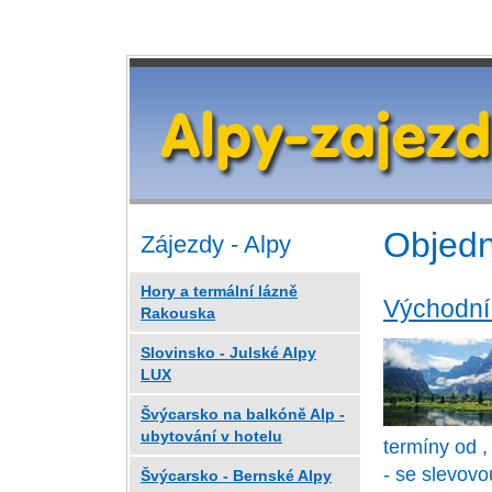
Objedn
Zájezdy - Alpy
Hory a termální lázně
Východní
Rakouska
Slovinsko - Julské Alpy
LUX
Švýcarsko na balkóně Alp -
ubytování v hotelu
termíny od ,
- se slevovo
Švýcarsko - Bernské Alpy