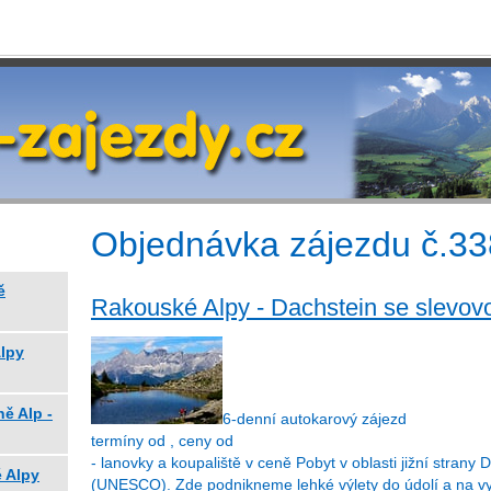
Objednávka zájezdu č.33
ě
Rakouské Alpy - Dachstein se slevov
Alpy
ě Alp -
6-denní autokarový zájezd
termíny od , ceny od
- lanovky a koupaliště v ceně Pobyt v oblasti jižní strany 
 Alpy
(UNESCO). Zde podnikneme lehké výlety do údolí a na vy