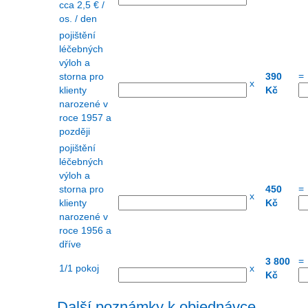
cca 2,5 € /
os. / den
pojištění
léčebných
výloh a
=
storna pro
390
x
klienty
Kč
narozené v
roce 1957 a
později
pojištění
léčebných
výloh a
=
storna pro
450
x
klienty
Kč
narozené v
roce 1956 a
dříve
=
3 800
1/1 pokoj
x
Kč
Další poznámky k objednávce