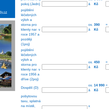
pokoj (Jedn)
ā
Kč
pojištění
dy.cz
léčebných
výloh a
=
storna pro
os.
390
klienty nar. v
ā
Kč
roce 1957 a
později
(1poj)
pojištění
léčebných
výloh a
=
os.
450
storna pro
ā
Kč
klienty nar. v
roce 1956 a
dříve (2poj)
=
os.
14 990
Dospělí (D)
ā
Kč
pobytovou
taxu, splatná
na místě,
x