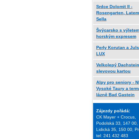
Srdce Dolomit II -
Rosengarten, Latem
Sella
Švýcarsko s výlete
horským expresem
Perly Korutan a Jul
LUX
Velkolepý Dachstein
slevovou kartou
Alpy pro seniory - 
Vysoké Taury a term
lázně Bad Gastein
Zájezdy pořádá:
CK Mayer + Crocus,
Podolská 33, 147 00,
Lidická 35, 150 00, P
tel: 241 432 483