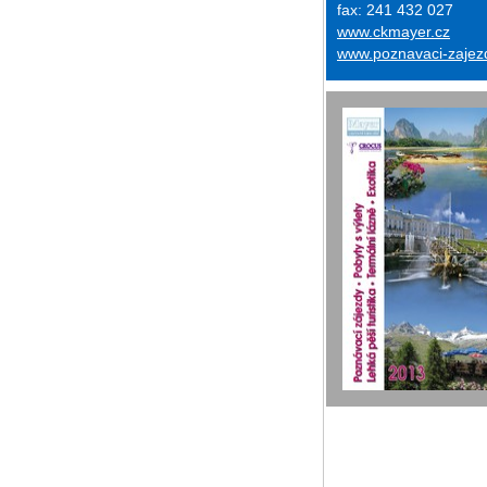
fax: 241 432 027
www.ckmayer.cz
www.poznavaci-zajez